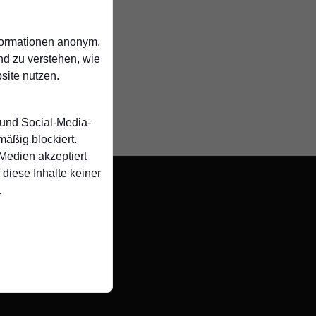
nformationen anonym.
nd zu verstehen, wie
ite nutzen.
 und Social-Media-
äßig blockiert.
edien akzeptiert
 diese Inhalte keiner
.