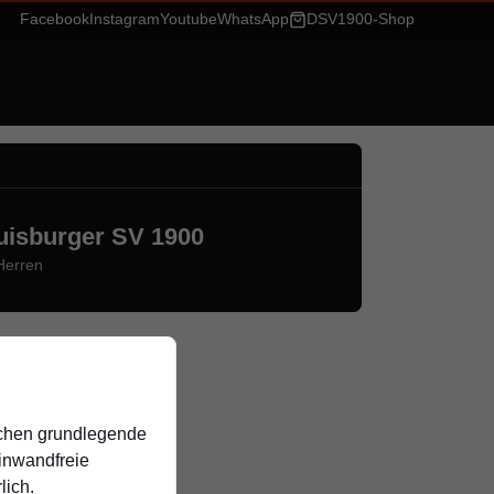
Facebook
Instagram
Youtube
WhatsApp
DSV1900-Shop
uisburger SV 1900
Herren
ichen grundlegende
einwandfreie
lich.