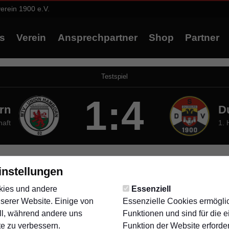
verein 1900 e.V.
s
Verein
Ansprechpartner
Shop
Partner
Testspiel
1:4
rn
D
haft
1. 
instellungen
kies und andere
Essenziell
serer Website. Einige von
Essenzielle Cookies ermögl
ll, während andere uns
Funktionen und sind für die 
te zu verbessern.
Funktion der Website erforder