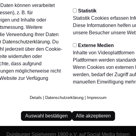
aten können verarbeitet
Statistik
ssen), z. B. für
Statistik Cookies erfassen I
eigen und Inhalte oder
Diese Informationen helfen u
ltsmessung. Weitere
unsere Besucher unsere Webs
die Verwendung Ihrer Daten
er
Datenschutzerklärung
. Du
Externe Medien
l jederzeit über den Cookie-
Inhalte von Videoplattformen
ite widerrufen oder
Plattformen werden standardm
chte, dass aufgrund
Wenn Cookies von externen M
llungen möglicherweise nicht
werden, bedarf der Zugriff auf
 Website zur Verfügung
manuellen Einwilligung mehr
Details
|
Datenschutzerklärung
|
Impressum
Auswahl bestätigen
Alle akzeptieren
Duisburger Spielverein 1900 e.V. auf Social Media folgen