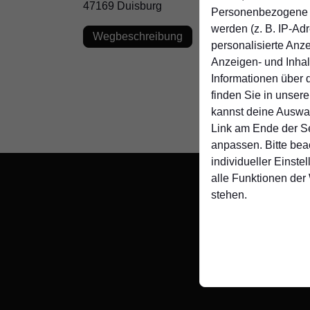
47169 Duisburg
Personenbezogene D
werden (z. B. IP-Adre
Wegbeschreibung
personalisierte Anz
Anzeigen- und Inha
Informationen über 
finden Sie in unser
kannst deine Auswah
Link am Ende der Se
anpassen. Bitte bea
individueller Einste
alle Funktionen der
stehen.