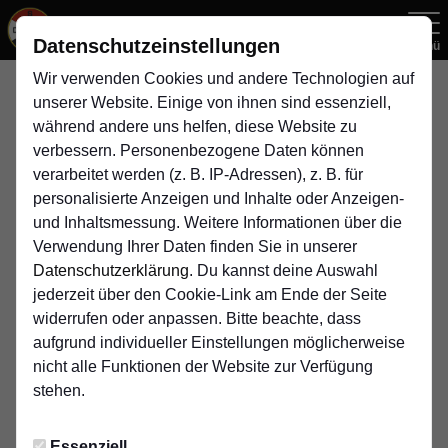
Datenschutzeinstellungen
Menü
Wir verwenden Cookies und andere Technologien auf
Bezirksliga, Gr. 5 , 27. Spieltag
unserer Website. Einige von ihnen sind essenziell,
während andere uns helfen, diese Website zu
verbessern. Personenbezogene Daten können
2:2
verarbeitet werden (z. B. IP-Adressen), z. B. für
Duisburger SV
SV Genc Osman
(0:0)
personalisierte Anzeigen und Inhalte oder Anzeigen-
1. Herren
Duisburg
1. Mannschaft
und Inhaltsmessung. Weitere Informationen über die
Verwendung Ihrer Daten finden Sie in unserer
Datenschutzerklärung
. Du kannst deine Auswahl
jederzeit über den Cookie-Link am Ende der Seite
widerrufen oder anpassen. Bitte beachte, dass
Infos zum Spiel
aufgrund individueller Einstellungen möglicherweise
nicht alle Funktionen der Website zur Verfügung
Schiedsrichter:
stehen.
Florian Behler
Essenziell