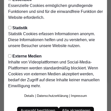
Zuschauer:
Essenzielle Cookies ermöglichen grundlegende
150
Funktionen und sind für die einwandfreie Funktion der
Website erforderlich.
Statistik
Statistik Cookies erfassen Informationen anonym.
Diese Informationen helfen und zu verstehen, wie
unsere Besucher unsere Website nutzen.
Externe Medien
Inhalte von Videoplattformen und Social-Media-
Plattformen werden standardmäßig blockiert. Wenn
Cookies von externen Medien akzeptiert werden,
bedarf der Zugriff auf diese Inhalte keiner manuellen
Einwilligung mehr.
1. HERREN
Details
|
Datenschutzerklärung
|
Impressum
2:2 gegen SV Genç
Durch das Remis rutschte die Mannschaft auf den
Auswahl bestätigen
Alle akzeptieren