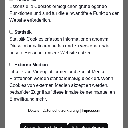
Sonntag, 01.02.2026 22:45 Uhr
|
tcs
Essenzielle Cookies ermöglichen grundlegende
3:1 Heimsieg gegen
Funktionen und sind für die einwandfreie Funktion der
Repelen
Website erforderlich.
Statistik
Bezirksliga Gruppe 5: Duisburger SV 1900 – VfL
Statistik Cookies erfassen Informationen anonym.
Repelen 3:1 (1:1)
Diese Informationen helfen und zu verstehen, wie
Der Duisburger SV 1900 hat seine Favoritenrolle
unsere Besucher unsere Website nutzen.
eindrucksvoll bestätigt und das Heimspiel gegen den VfL
Repelen verdient mit 3:1 gewonnen. Vor 100 Zuschauern
Externe Medien
zeigte die Mannschaft des Trainerduos Sergio Pinto Cruz
Inhalte von Videoplattformen und Social-Media-
und Damian Opdenhövel eine abgeklärte Vorstellung und
Plattformen werden standardmäßig blockiert. Wenn
setzte sich nach einer ausgeglichenen ersten Halbzeit
Cookies von externen Medien akzeptiert werden,
souverän durch.
bedarf der Zugriff auf diese Inhalte keiner manuellen
Einwilligung mehr.
Zunächst erwischten jedoch die Gäste den besseren Start:
Arjeton Krasniqi brachte den VfL Repelen in der 25. Minute
Details
|
Datenschutzerklärung
|
Impressum
in Führung. Die Antwort des DSV 1900 ließ nicht lange auf
sich warten. Nur zwei Minuten später stellte Tim Ramroth
Auswahl bestätigen
Alle akzeptieren