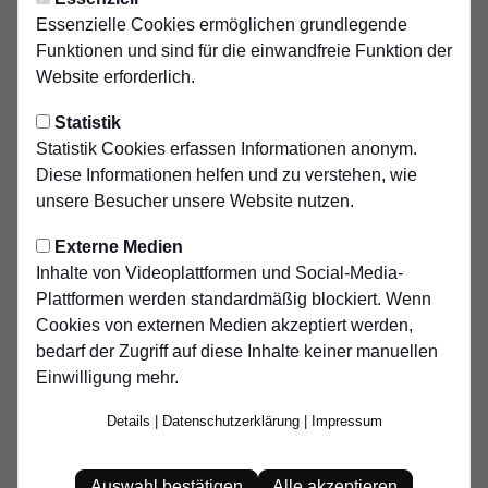
Freitag, 12.09.2025 16:30 Uhr
|
tcs
Essenzielle Cookies ermöglichen grundlegende
Mit Herz, Power und
Funktionen und sind für die einwandfreie Funktion der
Teamgeist
Website erforderlich.
Statistik
Mit Herz, Power und Teamgeist – wir starten in unsere
Statistik Cookies erfassen Informationen anonym.
zweite Saison!
Diese Informationen helfen und zu verstehen, wie
Vor nur einem Jahr haben wir unseren Traum vom
unsere Besucher unsere Website nutzen.
Mädchenfußball in die Tat umgesetzt – und was für ein
Weg liegt hinter uns! Aus einer Idee ist eine lebendige
Externe Medien
Abteilung geworden, aus ersten Trainingsstunden eine
Inhalte von Videoplattformen und Social-Media-
echte Gemeinschaft. Nach einer grandiosen
Plattformen werden standardmäßig blockiert. Wenn
Premierensaison starten wir nun voller Energie und
Cookies von externen Medien akzeptiert werden,
Vorfreude in Runde zwei.
bedarf der Zugriff auf diese Inhalte keiner manuellen
Einwilligung mehr.
Besonders berührt uns das stetige Wachstum: Immer mehr
Mädchen entdecken bei uns ihre Leidenschaft für den
Details
|
Datenschutzerklärung
|
Impressum
Fußball, bringen Herzblut, Begeisterung und Teamgeist
mit – und lassen unsere Teams wachsen. Was mit drei
Auswahl bestätigen
Alle akzeptieren