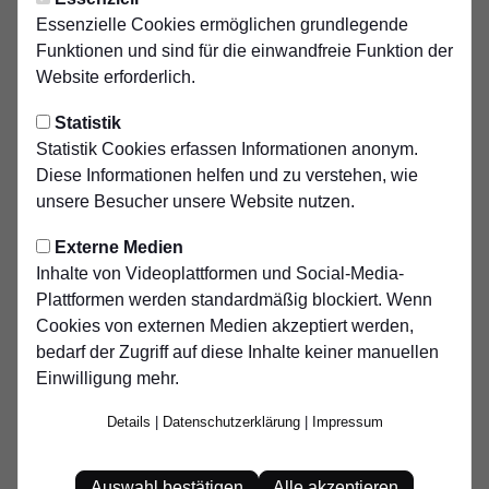
Montag, 10.03.2025 22:06 Uhr
|
tcs
Essenzielle Cookies ermöglichen grundlegende
Funktionen und sind für die einwandfreie Funktion der
FVN-Kindertrainer-
Website erforderlich.
Ausbildung beim DSV
Statistik
1900
Statistik Cookies erfassen Informationen anonym.
Diese Informationen helfen und zu verstehen, wie
Dezentrale Ausbildung beim DSV 1900
unsere Besucher unsere Website nutzen.
Der FVN ist zu Gast beim Duisburger SV 1900:
Externe Medien
Aktuell werden 20 Teilnehmer zum FVN-
Inhalte von Videoplattformen und Social-Media-
Kindertrainer ausgebildet – darunter neun vom
Plattformen werden standardmäßig blockiert. Wenn
DSV 1900.Andreas Wallasch (KQB des FVN)
Cookies von externen Medien akzeptiert werden,
und Referent Julian Schubert vermitteln den
bedarf der Zugriff auf diese Inhalte keiner manuellen
Einwilligung mehr.
angehenden Kindertrainern wichtige Inhalte wie
Wettspielformen, praxisnahe Mustereinheiten,
Details
|
Datenschutzerklärung
|
Impressum
die Planung von Trainingseinheiten,
kindgerechte Kommunikation und den Umgang
Auswahl bestätigen
Alle akzeptieren