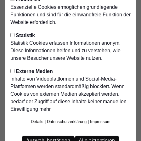
Mittwoch, 27.05.2026 00:00 Uhr
|
tcs
Essenzielle Cookies ermöglichen grundlegende
SAA und DSV 1900:
Funktionen und sind für die einwandfreie Funktion der
Gemeinsam Talente
Website erforderlich.
nachhaltig fördern
Statistik
Statistik Cookies erfassen Informationen anonym.
SAA und DSV 1900: Gemeinsam Talente nachhaltig
Diese Informationen helfen und zu verstehen, wie
fördern
unsere Besucher unsere Website nutzen.
Die Kooperation zwischen der Sports Academy A und dem
Externe Medien
Duisburger SV 1900 steht für eine moderne und
Inhalte von Videoplattformen und Social-Media-
ganzheitliche Nachwuchsförderung im Fußball. Beide
Plattformen werden standardmäßig blockiert. Wenn
Partner verfolgen das gemeinsame Ziel, junge Talente
Cookies von externen Medien akzeptiert werden,
individuell zu entwickeln und ihnen optimale Bedingungen
bedarf der Zugriff auf diese Inhalte keiner manuellen
für ihre sportliche sowie persönliche Entfaltung zu bieten.
Einwilligung mehr.
Im Mittelpunkt der Zusammenarbeit steht dabei stets der
Details
|
Datenschutzerklärung
|
Impressum
einzelne Spieler – mit all seinen individuellen Stärken,
Schwächen und Potenzialen. Durch präzise
Auswahl bestätigen
Alle akzeptieren